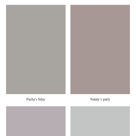
Pasha’s bday
Nataly’s party