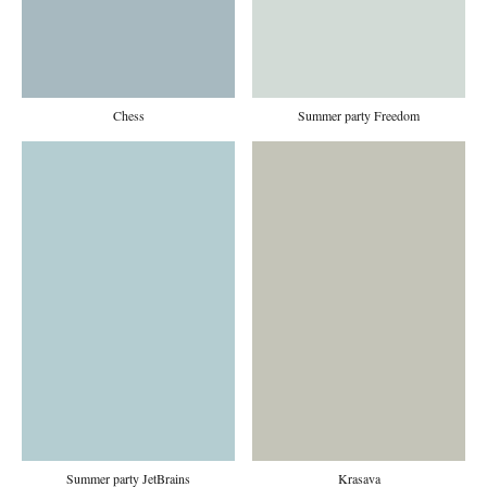
Chess
Summer party Freedom
Summer party JetBrains
Krasava